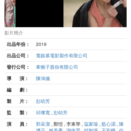
影片簡介
我的第一任劇照
出品年份：
2019
出品公司：
寬銀慕電影製作有限公司
發行公司：
牽猴子股份有限公司
導 演：
陳鴻儀
編 劇：
製 片：
彭幼芳
監 製：
邱瓈寬
,
彭幼芳
演 員：
郭采潔
, 鄭愷 , 李東學 ,
寇家瑞
,
藍心湄
,
陳
博正
,
林美秀
,
謝依霖
,
邰智源
,
王彩樺
,
任