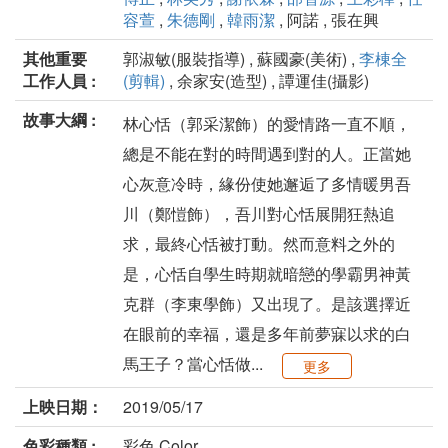
容萱
,
朱德剛
,
韓雨潔
, 阿諾 , 張在興
其他重要
郭淑敏(服裝指導) , 蘇國豪(美術) ,
李棟全
工作人員 :
(剪輯)
, 余家安(造型) , 譚運佳(攝影)
故事大綱 :
林心恬（郭采潔飾）的愛情路一直不順，
總是不能在對的時間遇到對的人。正當她
心灰意冷時，緣份使她邂逅了多情暖男吾
川（鄭愷飾），吾川對心恬展開狂熱追
求，最終心恬被打動。然而意料之外的
是，心恬自學生時期就暗戀的學霸男神黃
克群（李東學飾）又出現了。是該選擇近
在眼前的幸福，還是多年前夢寐以求的白
馬王子？當心恬做...
更多
上映日期：
2019/05/17
色彩種類 :
彩色 Color