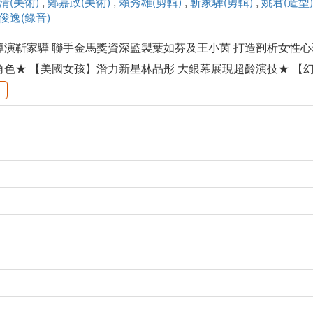
清(美術)
,
鄭嘉政(美術)
,
賴秀雄(剪輯)
,
靳家驊(剪輯)
,
姚君(造型)
俊逸(錄音)
導演靳家驊 聯手金馬獎資深監製葉如芬及王小茵 打造剖析女性
角色★ 【美國女孩】潛力新星林品彤 大銀幕展現超齡演技★ 【