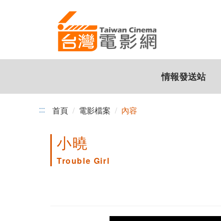
跳
到
主
要
內
容
情報發送站
:::
首頁
電影檔案
內容
小曉
Trouble Girl