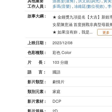
其他重要
游惠雯(選角)
,
洪文凱(調光)
,
黃美
工作人員 :
多瑪(音樂)
,
凃維廷(數位視效)
,
李
故事大綱 :
★ 金鐘獎九項提名【大吉】新銳
女星陳意涵 首度挑戰非典型母親
★ 如果沒有妳，我是...
更多
上映日期：
2023/12/08
色彩種類 :
彩色 Color
片 長：
103 分鐘
語 言：
國語
影片類型 :
劇情片
類別元素 :
家庭
影片素材 :
DCP
影片規格 :
2D