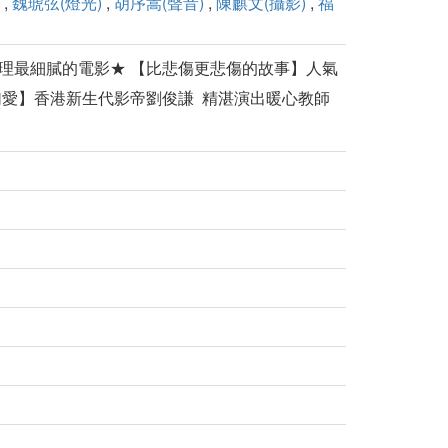
,
魏琥弦(燈光)
,
胡序嵩(聲音)
,
陳麒文(攝影)
,
福
心理最細膩的電影★ 【比悲傷更悲傷的故事】人氣
幻愛】香港新生代影帝劉俊謙 精湛演出暖心教師