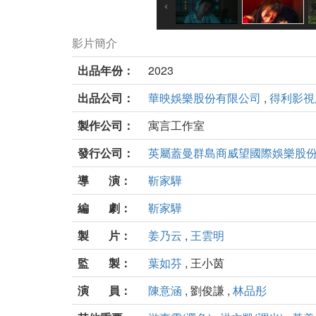
影片簡介
出品年份：
2023
出品公司：
華映娛樂股份有限公司
,
得利影視
製作公司：
寓言工作室
發行公司：
英屬蓋曼群島商威望國際娛樂股
導 演：
靳家驊
編 劇：
靳家驊
製 片：
姜乃云
,
王雲明
監 製：
葉如芬
, 王小茵
演 員：
陳意涵
, 劉俊謙 ,
林品彤