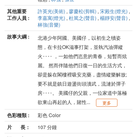
其他重要
許英光(美術)
,
廖慶松(剪輯)
,
宋殿生(燈光)
,
工作人員 :
李嘉寓(燈光)
,
杜篤之(聲音)
,
楊靜安(聲音)
,
林強(音樂)
故事大綱 :
北港少年阿國、美國仔，以初生之犢姿
態，在卡拉OK滋事打架，並執汽油彈縱
火‥‥ ，一如他們恣意的青春，短暫而炫
麗。 然而伴隨他們日復一日的生活方式，
卻是躲在閣樓裡吸安克藥，盡情縱樂解放;
要不就是鎮日遊盪街頭瀆武，流漣於彈子
房‥‥。 美國仔的父親，一位家道中落極
欲東山再起的人，賭性...
更多
色彩種類 :
彩色 Color
片 長：
107 分鐘