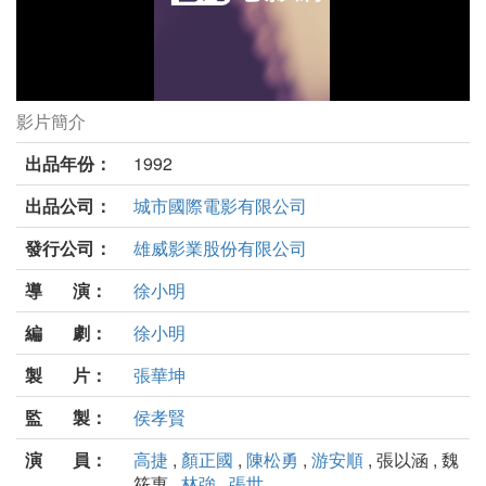
影片簡介
少年吔，安啦！劇照
出品年份：
1992
出品公司：
城市國際電影有限公司
發行公司：
雄威影業股份有限公司
導 演：
徐小明
編 劇：
徐小明
製 片：
張華坤
監 製：
侯孝賢
演 員：
高捷
,
顏正國
,
陳松勇
,
游安順
, 張以涵 , 魏
筱惠 ,
林強
,
張世