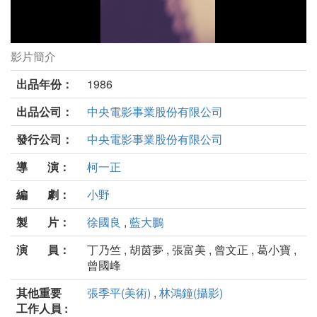
影片簡介
我們都是這樣長大的劇照
出品年份：
1986
出品公司：
中央電影事業股份有限公司
發行公司：
中央電影事業股份有限公司
導 演：
柯一正
編 劇：
小野
製 片：
徐國良
,
藍大鵬
演 員：
丁乃竺 , 胡茵夢 , 張富美 , 曾文正 , 葛小寶 ,
曾國峰
其他重要
張季平(美術)
,
林鴻鐘(攝影)
工作人員 :