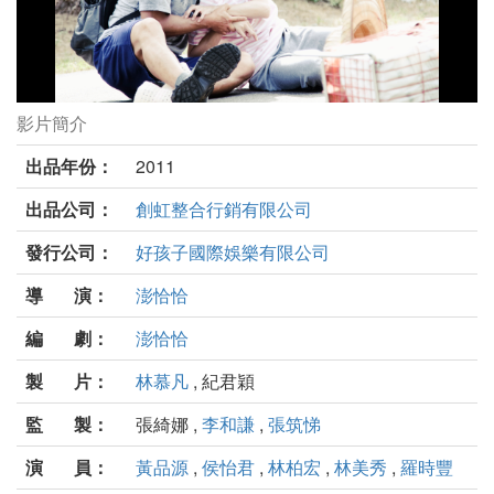
影片簡介
帶一片風景走劇照
出品年份：
2011
出品公司：
創虹整合行銷有限公司
發行公司：
好孩子國際娛樂有限公司
導 演：
澎恰恰
編 劇：
澎恰恰
製 片：
林慕凡
, 紀君穎
監 製：
張綺娜 ,
李和謙
,
張筑悌
演 員：
黃品源
,
侯怡君
,
林柏宏
,
林美秀
,
羅時豐