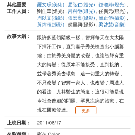
其他重要
羅文璟(美術)
,
屈弘仁(燈光)
,
鍾瓊婷(燈光)
,
工作人員 :
劉佳華(燈光) ,
呂科徵(燈光)
, 任鵬元(燈光) ,
周以文(攝影)
,
張宏賓(攝影)
,
簡正傳(攝影)
,
黃煒程(攝影)
, 侯里興(攝影) ,
梁啓慧(音樂)
故事大綱 :
跟許多藍領階級一樣，智輝每天在大太陽
下揮汗工作，直到妻子秀美檢查出小腦萎
縮；由於秀美身體的改變，也讓智輝有重
大的轉變；從原本不能接受，直到接納，
並帶著秀美去環島；這一切重大的轉變，
不只改變了智輝一家人，也改變了周遭人
的看法，尤其醫生的態度；這很可能是現
今社會普遍的問題。罕見疾病的治療，在
現在醫療發達...
更多
上映日期：
2011/06/17
色彩種類 :
彩色 Color