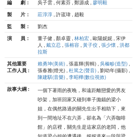
編 劇：
吳子雲 , 何素芬 , 鄭源成 ,
廖明毅
製 片：
莊淳淳
, 許宬瑋 , 趙毅
監 製：
劉杰
演 員：
董子健 , 顏卓靈 ,
林柏宏
, 歐陽妮妮 , 宋伊
人 ,
戴立忍
,
張榕容
,
黃子佼
,
張少懷
,
洪都
拉斯
其他重要
賴勇坤(美術)
, 張嘉輝(剪輯) ,
吳榛畛(造型)
,
工作人員 :
張春雅(燈光) ,
杜篤之(聲音)
, 劉幼年(攝影) ,
陳建騏(音樂)
,
李昭樺(數位視效)
故事大綱 :
一個下著雨的夜晚，和遠距離戀愛的男友
吵架，加班回家又碰到車子拋錨的梁小
姐，在偶然路過的關先生出手相助下，來
到一間地址不在六弄，卻名為「六弄咖啡
館」的店裡，關先生是這家店的老闆，他
知道梁小姐的遭遇後，娓娓道來一段與梁