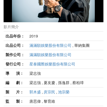
影片簡介
殺手撿到槍劇照
出品年份：
2019
出品公司：
滿滿額娛樂股份有限公司
, 華納集團
製作公司：
滿滿額娛樂股份有限公司
發行公司：
星泰國際娛樂股份有限公司
導 演：
梁志強
編 劇：
梁志強 , 夏友慶 , 孫逸群 , 蔡柏璋
製 片：
郭木盛
,
庹宗民
,
池宗榮
監 製：
唐思偉 , 黎育維