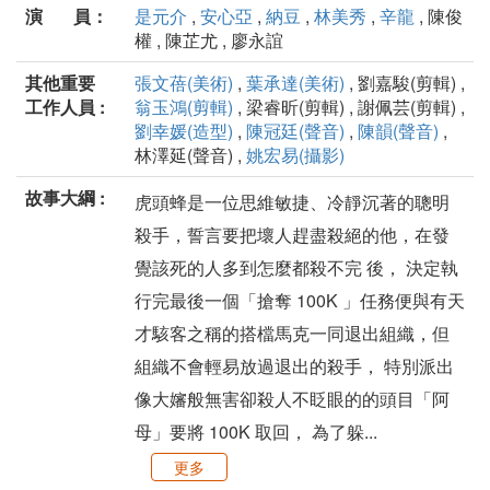
演 員：
是元介
,
安心亞
,
納豆
,
林美秀
,
辛龍
, 陳俊
權 , 陳芷尤 , 廖永誼
其他重要
張文蓓(美術)
,
葉承達(美術)
, 劉嘉駿(剪輯) ,
工作人員 :
翁玉鴻(剪輯)
, 梁睿昕(剪輯) , 謝佩芸(剪輯) ,
劉幸媛(造型)
,
陳冠廷(聲音)
,
陳韻(聲音)
,
林澤延(聲音) ,
姚宏易(攝影)
故事大綱 :
虎頭蜂是一位思維敏捷、冷靜沉著的聰明
殺手，誓言要把壞人趕盡殺絕的他，在發
覺該死的人多到怎麼都殺不完 後， 決定執
行完最後一個「搶奪 100K 」任務便與有天
才駭客之稱的搭檔馬克一同退出組織，但
組織不會輕易放過退出的殺手， 特別派出
像大嬸般無害卻殺人不眨眼的的頭目「阿
母」要將 100K 取回， 為了躲...
更多