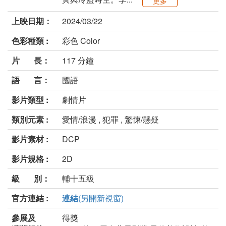
更多
上映日期：
2024/03/22
色彩種類 :
彩色 Color
片 長：
117 分鐘
語 言：
國語
影片類型 :
劇情片
類別元素 :
愛情/浪漫 , 犯罪 , 驚悚/懸疑
影片素材 :
DCP
影片規格 :
2D
級 別：
輔十五級
官方連結 :
連結
(另開新視窗)
參展及
得獎