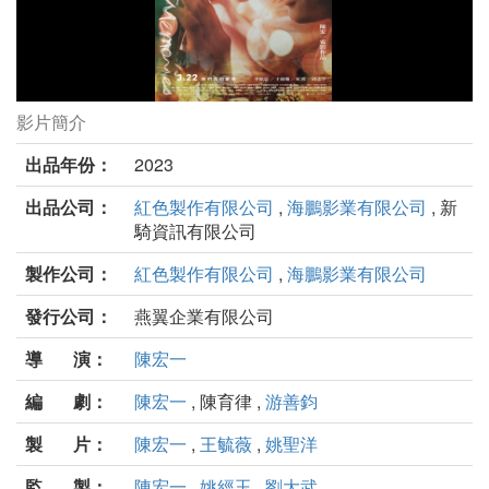
影片簡介
（真）新的一天劇照
出品年份：
2023
出品公司：
紅色製作有限公司
,
海鵬影業有限公司
, 新
騎資訊有限公司
製作公司：
紅色製作有限公司
,
海鵬影業有限公司
發行公司：
燕翼企業有限公司
導 演：
陳宏一
編 劇：
陳宏一
, 陳育律 ,
游善鈞
製 片：
陳宏一
,
王毓薇
,
姚聖洋
監 製：
陳宏一
,
姚經玉
,
劉大武