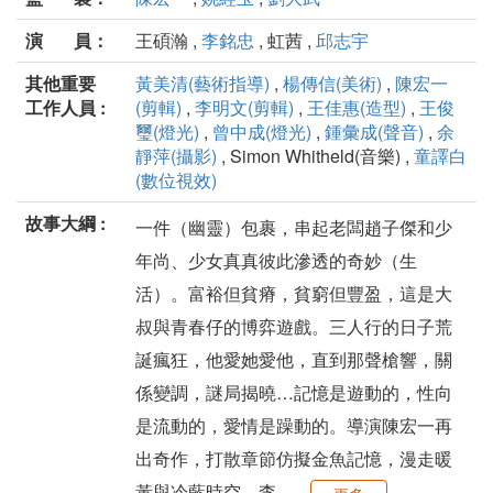
演 員：
王碩瀚 ,
李銘忠
, 虹茜 ,
邱志宇
其他重要
黃美清(藝術指導)
,
楊傳信(美術)
,
陳宏一
工作人員 :
(剪輯)
,
李明文(剪輯)
,
王佳惠(造型)
,
王俊
璽(燈光)
,
曾中成(燈光)
,
鍾彙成(聲音)
,
余
靜萍(攝影)
, Simon Whitheld(音樂) ,
童譯白
(數位視效)
故事大綱 :
一件（幽靈）包裹，串起老闆趙子傑和少
年尚、少女真真彼此滲透的奇妙（生
活）。富裕但貧瘠，貧窮但豐盈，這是大
叔與青春仔的博弈遊戲。三人行的日子荒
誕瘋狂，他愛她愛他，直到那聲槍響，關
係變調，謎局揭曉…記憶是遊動的，性向
是流動的，愛情是躁動的。導演陳宏一再
出奇作，打散章節仿擬金魚記憶，漫走暖
黃與冷藍時空。李...