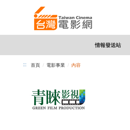
跳
到
主
要
內
容
情報發送站
:::
首頁
電影事業
內容