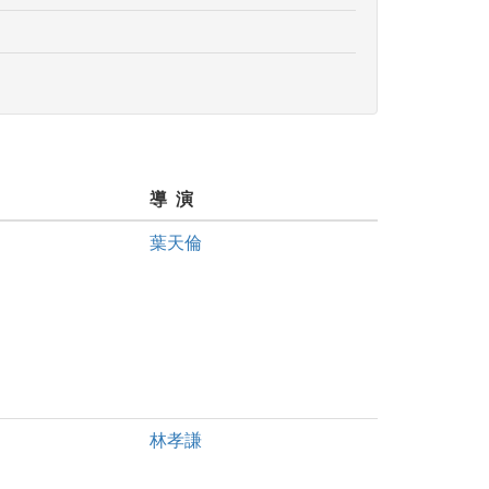
導 演
葉天倫
林孝謙