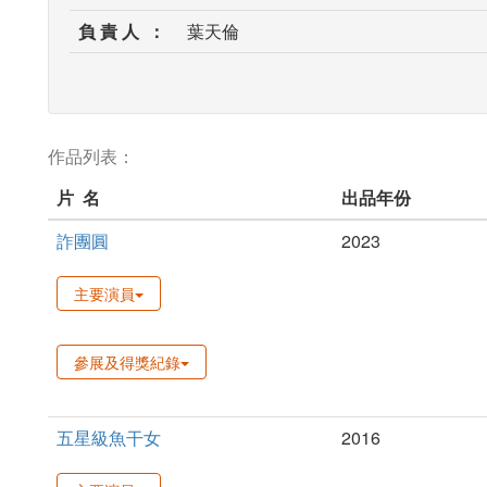
負 責 人 ：
葉天倫
作品列表：
片 名
出品年份
詐團圓
2023
主要演員
參展及得獎紀錄
五星級魚干女
2016