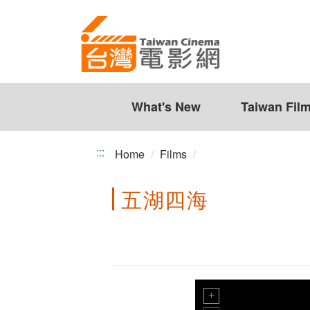
Taiwan
Jump
to
Cinema
the
content
zone
at
the
What's New
Taiwan Fil
center
:::
Home
Films
五湖四海