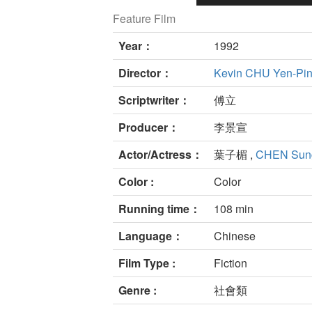
Feature Film
Year：
1992
Director：
Kevin CHU Yen-Pi
Scriptwriter：
傅立
Producer：
李景宣
Actor/Actress：
葉子楣 ,
CHEN Sun
Color :
Color
Running time：
108 min
Language：
Chinese
Film Type :
Fiction
Genre :
社會類