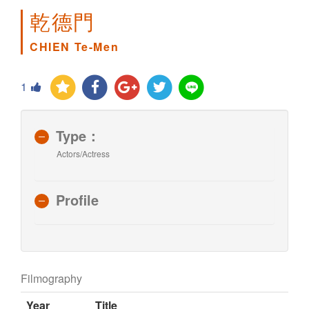
乾德門
CHIEN Te-Men
1
Type：
Actors/Actress
Profile
Filmography
Year
Title