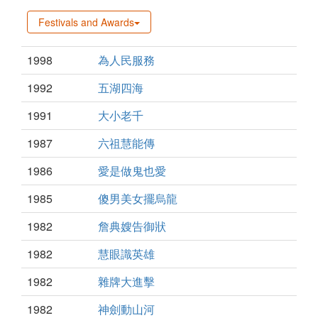
Festivals and Awards
1998
為人民服務
1992
五湖四海
1991
大小老千
1987
六祖慧能傳
1986
愛是做鬼也愛
1985
傻男美女擺烏龍
1982
詹典嫂告御狀
1982
慧眼識英雄
1982
雜牌大進擊
1982
神劍動山河