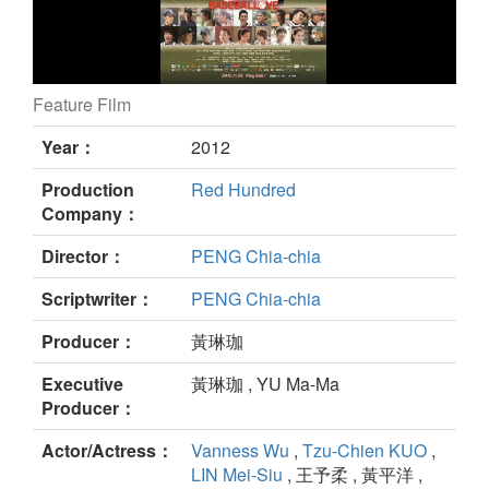
Feature Film
Baseball Love still
Year：
2012
Production
Red Hundred
Company：
Director：
PENG Chia-chia
Scriptwriter：
PENG Chia-chia
Producer：
黃琳珈
Executive
黃琳珈 , YU Ma-Ma
Producer：
Actor/Actress：
Vanness Wu
,
Tzu-Chien KUO
,
LIN Mei-Siu
, 王予柔 , 黃平洋 ,