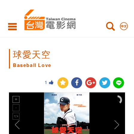
Baseball
Love
球愛天空
Baseball Love
1