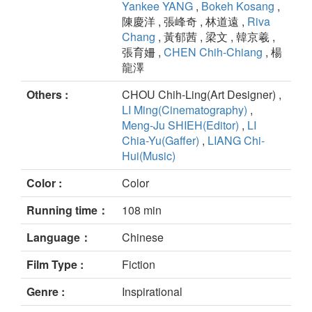
Yankee YANG
,
Bokeh Kosang
,
陳慶洋 , 張峰奇 , 林道遠 ,
Riva
Chang
, 黃郁茜 , 梁文 , 韓京羲 ,
張育姍 ,
CHEN Chih-Chiang
, 楊
龍澤
Others :
CHOU Chih-Ling(Art Designer) ,
LI Ming(Cinematography)
,
Meng-Ju SHIEH(Editor)
,
LI
Chia-Yu(Gaffer)
,
LIANG Chi-
Hui(Music)
Color :
Color
Running time：
108 min
Language：
Chinese
Film Type :
Fiction
Genre :
Inspirational