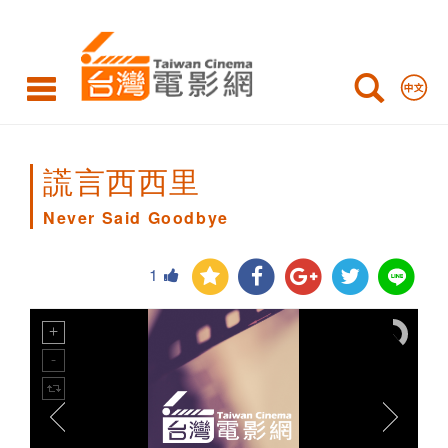
Never
Said
Goodbye
謊言西西里
Never Said Goodbye
1