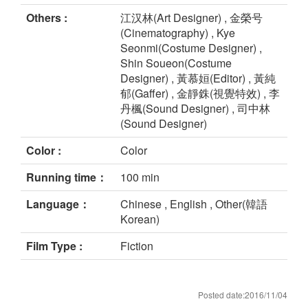
Others :
江汉林(Art Designer) , 金榮号
(Cinematography) , Kye
Seonmi(Costume Designer) ,
Shin Soueon(Costume
Designer) , 黃慕姮(Editor) , 黃純
郁(Gaffer) , 金靜銖(視覺特效) , 李
丹楓(Sound Designer) , 司中林
(Sound Designer)
Color :
Color
Running time：
100 min
Language：
Chinese , English , Other(韓語
Korean)
Film Type :
Fiction
Posted date:2016/11/04