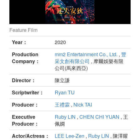
Feature Film
Miss Andy still
Year：
2020
Production
mm2 Entertainment Co., Ltd.
,
豐
Company：
采文創有限公司
, 摩爾娛樂有限
公司(馬來西亞)
Director：
陳立謙
Scriptwriter：
Ryan TU
Producer：
王禮霖
,
Nick TAI
Executive
Ruby LIN
,
CHEN CHI YUAN
, 王
Producer：
佩嫻
Actor/Actress：
LEE Lee-Zen
,
Ruby LIN
, 陳澤耀