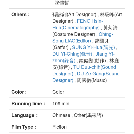
, 塗愷哲
Others :
孫詠釗(Art Designer) , 林級峰(Art
Designer) ,
FENG Hsin-
Hua(Cinematography)
, 黃菊清
(Costume Designer) ,
Ching-
Song LIAO(Editor)
, 曾國良
(Gaffer) ,
SUNG Yi-Hua(調光)
,
DU Yi-Ching(錄音)
,
Jiang Yi-
zhen(錄音)
, 鐘健顯(動作) , 林庭
安(錄音) ,
TU Duu-chih(Sound
Designer)
,
DU Ze-Gang(Sound
Designer)
, 周國儀(Music)
Color :
Color
Running time：
109 min
Language：
Chinese , Other(馬來語)
Film Type :
Fiction