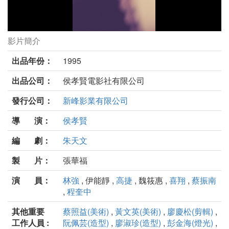
影片簡介
好男好女劇照
出品年份：
1995
出品公司：
侯孝賢電影社有限公司
發行公司：
新峰影業有限公司
導 演：
侯孝賢
編 劇：
朱天文
製 片：
張華福
演 員：
林強
, 伊能靜 ,
高捷
, 魏筱惠 ,
喜翔
,
蔡振南
,
程奎中
其他重要
蔡照益(美術)
,
黃文英(美術)
,
廖慶松(剪輯)
,
工作人員 :
阮佩芸(造型)
,
廖淑珍(造型)
,
彭金海(燈光)
,