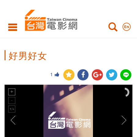
好男好女
1