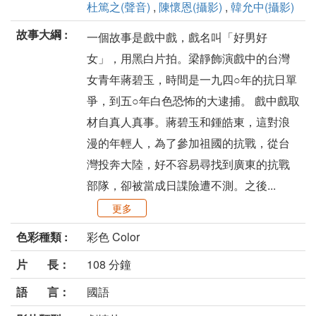
杜篤之(聲音)
,
陳懷恩(攝影)
,
韓允中(攝影)
故事大綱 :
一個故事是戲中戲，戲名叫「好男好
女」，用黑白片拍。梁靜飾演戲中的台灣
女青年蔣碧玉，時間是一九四○年的抗日單
爭，到五○年白色恐怖的大逮捕。 戲中戲取
材自真人真事。蔣碧玉和鍾皓東，這對浪
漫的年輕人，為了參加祖國的抗戰，從台
灣投奔大陸，好不容易尋找到廣東的抗戰
部隊，卻被當成日諜險遭不測。之後...
更多
色彩種類 :
彩色 Color
片 長：
108 分鐘
語 言：
國語