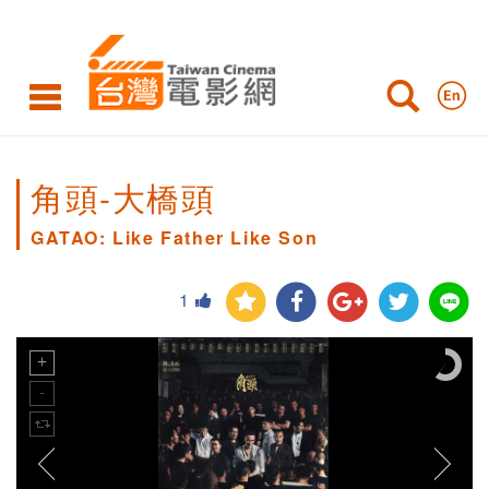
角頭-大橋頭
GATAO: Like Father Like Son
1