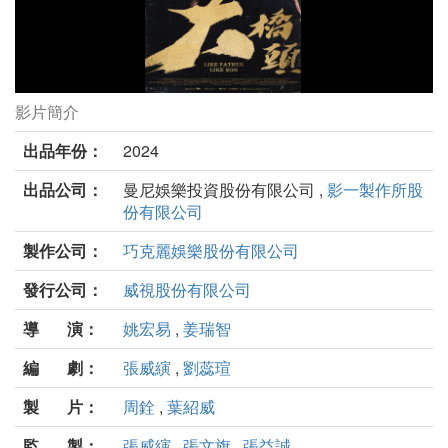
影片簡介
角頭-大橋頭劇照
出品年份：
2024
出品公司：
曼尼娛樂投資股份有限公司 ,
影一製作所股
份有限公司
製作公司：
巧克麗娛樂股份有限公司
發行公司：
威視股份有限公司
導 演：
姚宏易
,
姜瑞智
編 劇：
張威縯
,
劉蕊瑄
製 片：
周銓
,
葉紹威
監 製：
張威縯
,
張文旗
,
張益誠