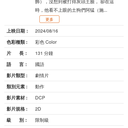
飾），沒想到被打得灰頭土臉， 卻在這
時，他看不上眼的土狗們阿猛（施...
更多
上映日期：
2024/08/16
色彩種類 :
彩色 Color
片 長：
131 分鐘
語 言：
國語
影片類型 :
劇情片
類別元素 :
動作
影片素材 :
DCP
影片規格 :
2D
級 別：
限制級