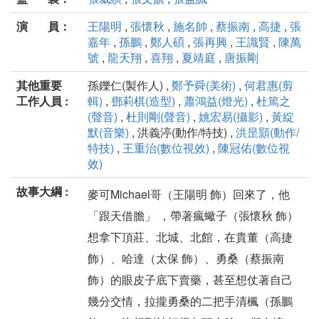
演 員：
王陽明
,
張懷秋
,
施名帥
,
蔡振南
,
高捷
,
張
嘉年
,
孫鵬
,
鄭人碩
,
張再興
,
王識賢
,
陳萬
號
,
龍天翔
,
喜翔
,
夏靖庭
,
唐振剛
其他重要
孫鑠仁(製作人) ,
鄭予舜(美術)
,
何君惠(剪
工作人員 :
輯)
,
鄧莉棋(造型)
,
蕭鴻益(燈光)
,
杜篤之
(聲音)
,
杜則剛(聲音)
,
姚宏易(攝影)
,
黃綻
默(音樂)
, 洪義渟(動作/特技) ,
洪昰顥(動作/
特技)
,
王重治(數位視效)
,
陳冠佑(數位視
效)
故事大綱 :
麥可Michael哥（王陽明 飾）回來了，他
「跟天借膽」 ，帶著瘋蠍子（張懷秋 飾）
想拿下頂莊、北城、北館，在貴董（高捷
飾）、哈達（太保 飾）、勇桑（蔡振南
飾）的眼皮子底下賣藥，甚至想仗著自己
幾分交情，拉攏勇桑的二把手清楓（孫鵬