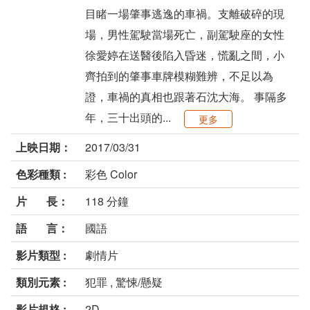
目睹一場肇事逃逸的車禍。支離破碎的現
場，男性駕駛當場死亡，副駕駛座的女性
徐愛婷在送醫後陷入昏迷，慌亂之間，小
齊拍到的肇事車牌模糊難辨，不足以為
證，車禍的真相也跟著石沈大海。 事隔多
年，三十出頭的...
更多
上映日期：
2017/03/31
色彩種類 :
彩色 Color
片 長：
118 分鐘
語 言：
國語
影片類型 :
劇情片
類別元素 :
犯罪 , 驚悚/懸疑
影片規格 :
2D