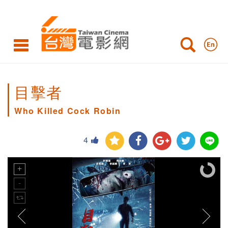
目擊者
Who Killed Cock Robin
4