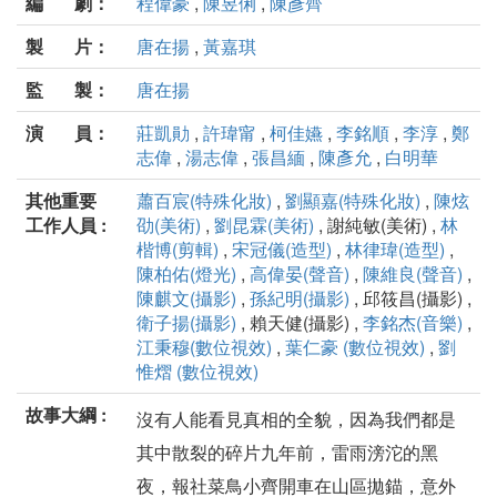
編 劇：
程偉豪
,
陳昱俐
,
陳彥齊
製 片：
唐在揚
,
黃嘉琪
監 製：
唐在揚
演 員：
莊凱勛
,
許瑋甯
,
柯佳嬿
,
李銘順
,
李淳
,
鄭
志偉
,
湯志偉
,
張昌緬
,
陳彥允
,
白明華
其他重要
蕭百宸(特殊化妝)
,
劉顯嘉(特殊化妝)
,
陳炫
工作人員 :
劭(美術)
,
劉昆霖(美術)
, 謝純敏(美術) ,
林
楷博(剪輯)
,
宋冠儀(造型)
,
林律瑋(造型)
,
陳柏佑(燈光)
,
高偉晏(聲音)
,
陳維良(聲音)
,
陳麒文(攝影)
,
孫紀明(攝影)
, 邱筱昌(攝影) ,
衛子揚(攝影)
, 賴天健(攝影) ,
李銘杰(音樂)
,
江秉穆(數位視效)
,
葉仁豪 (數位視效)
,
劉
惟熠 (數位視效)
故事大綱 :
沒有人能看見真相的全貌，因為我們都是
其中散裂的碎片九年前，雷雨滂沱的黑
夜，報社菜鳥小齊開車在山區拋錨，意外