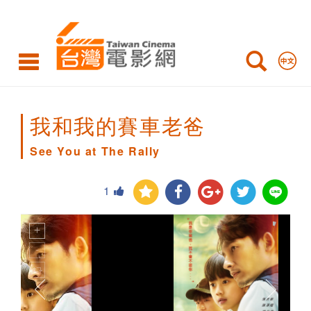
See
You
at
The
Rally
我和我的賽車老爸
See You at The Rally
1