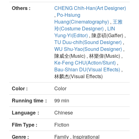
Others :
CHENG Chih-Han(Art Designer)
,
Po-Hsiung
Huang(Cinematography)
,
王雅
玲(Costume Designer)
,
LIN
Yung-Yi(Editor)
, 陳彦碩(Gaffer) ,
TU Duu-chih(Sound Designer)
,
WU Shu-Yao(Sound Designer)
,
陳威全(Music) , 林樂偉(Music) ,
Ke-Feng CHU(Action/Stunt)
,
Bau-Shian DU(Visual Effects)
,
林麟杰(Visual Effects)
Color :
Color
Running time：
99 min
Language：
Chinese
Film Type :
Fiction
Genre :
Family , Inspirational