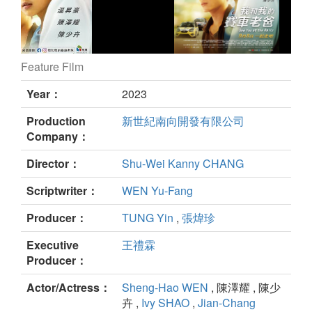
Feature Film
See You at The Rally still
Year：
2023
Production
新世紀南向開發有限公司
Company：
Director：
Shu-Wei Kanny CHANG
Scriptwriter：
WEN Yu-Fang
Producer：
TUNG Yin
,
張煒珍
Executive
王禮霖
Producer：
Actor/Actress：
Sheng-Hao WEN
, 陳澤耀 , 陳少
卉 ,
Ivy SHAO
,
Jian-Chang