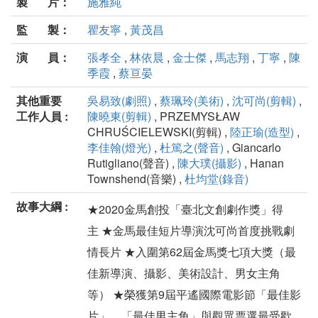
製 片：
施雅純
監 製：
瞿友寧
,
黃茂昌
演 員：
張孝全
,
林依晨
,
金士傑
,
馬志翔
,
丁寧
,
陳
季霞
,
蔡亘晏
其他重要
吳易致(劇照)
,
蔡珮玲(美術)
,
沈可尚(剪輯)
,
工作人員 :
陳曉東(剪輯)
, PRZEMYSŁAW
CHRUŚCIELEWSKI(剪輯) ,
陸正瑜(造型)
,
李佳翰(燈光)
,
杜篤之(聲音)
, Giancarlo
Rutigliano(聲音) ,
陳大璞(攝影)
, Hanan
Townshend(音樂) ,
杜均堂(錄音)
故事大綱 :
★2020金馬創投「臺北文創劇作獎」得
主 ★金馬最佳短片導演沈可尚首度挑戰劇
情長片 ★入圍第62屆金馬獎七項大獎（最
佳新導演、攝影、美術設計、男女主角
等） ★榮獲第9屆平遙國際電影節「最佳影
片」、「最佳男主角」與觀眾票選最受歡