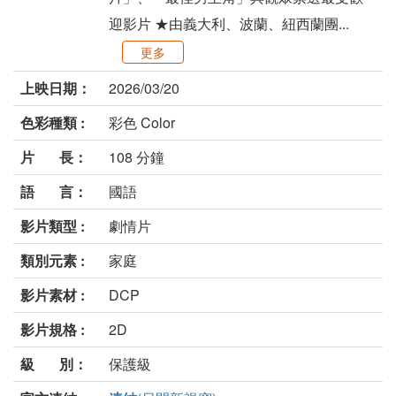
迎影片 ★由義大利、波蘭、紐西蘭團...
更多
上映日期：
2026/03/20
色彩種類 :
彩色 Color
片 長：
108 分鐘
語 言：
國語
影片類型 :
劇情片
類別元素 :
家庭
影片素材 :
DCP
影片規格 :
2D
級 別：
保護級