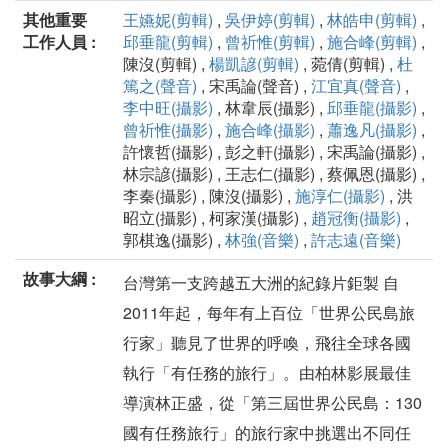
其他重要
王嬿妮(剪輯)
,
吳伊婷(剪輯)
,
林皓申(剪輯)
,
工作人員 :
邱垂龍(剪輯)
,
曾祈惟(剪輯)
,
施合峰(剪輯)
,
陳沒(剪輯) ,
楊凱諺(剪輯)
, 菀倩(剪輯) ,
杜
篤之(聲音)
, 宋禹論(聲音) ,
江宜真(聲音)
,
李中旺(攝影)
, 林韋辰(攝影) ,
邱垂龍(攝影)
,
曾祈惟(攝影)
,
施合峰(攝影)
,
蕭逸凡(攝影)
,
許懷哲(攝影) , 彭之軒(攝影) , 宋禹論(攝影) ,
林宗諺(攝影) , 王志仁(攝影) , 蔡佩恩(攝影) ,
李秦(攝影) , 陳沒(攝影) ,
施淳仁(攝影)
, 洪
昭立(攝影) , 柯家漢(攝影) ,
趙冠衡(攝影)
,
郭棋逸(攝影) ,
林強(音樂)
,
許志遠(音樂)
故事大綱 :
台灣第一支跨越五大洲的紀錄片鉅製 自
2011年起，每年有上百位「世界公民島旅
行家」聽見了世界的呼喚，飛往全球各國
執行「有任務的旅行」。由柏林影展最佳
導演林正盛，從「第三屆世界公民島：130
國有任務旅行」的旅行家中挑選出不同任