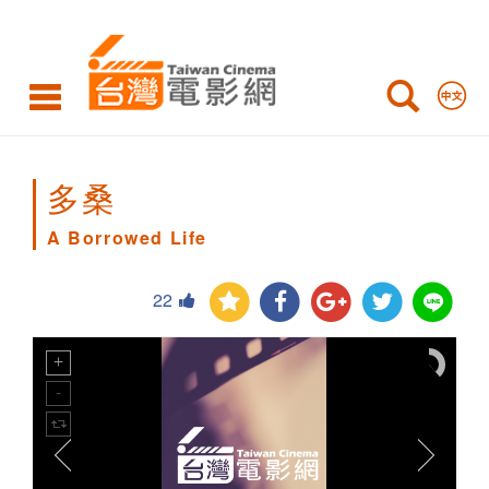
A
Borrowed
Life
多桑
A Borrowed Life
22