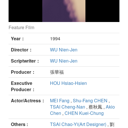
Feature Film
A Borrowed Life still
Year：
1994
Director：
WU Nien-Jen
Scriptwriter：
WU Nien-Jen
Producer：
張華福
Executive
HOU Hsiao-Hsien
Producer：
Actor/Actress：
MEI Fang
,
Shu-Fang CHEN
,
TSAI Cheng-Nan
, 蔡秋鳳 ,
Akio
Chen
,
CHEN Kuei-Chung
Others :
TSAI Chao-Yi(Art Designer)
, 劉