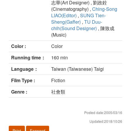
志華(Art Designer) , 劉政銓
(Cinematography) ,
Ching-Song
LIAO(Editor)
,
SUNG Tien-
Sheng(Gaffer)
,
TU Duu-
chih(Sound Designer)
, 陳致成
(Music)
Color :
Color
Running time：
160 min
Language：
Taiwan (Taiwanese) Taigi
Film Type :
Fiction
Genre :
社會類
Posted date:2005/03/16
Updated:2018/10/26
Print
Forward