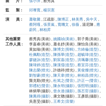
製 片：
張小萍
, 蔡秀真
監 製：
邱瓈寬
,
楊宗憲
演 員：
蕭敬騰
, 江疏影 ,
陳博正
,
林美秀
,
吳中天
,
蔡阿嘎
,
張景嵐
,
寬嘰文
,
徐薇
, 湯尼陳 ,
應
蔚民
,
林柏昇
其他重要
蔡秀真(美術) ,
姚國禎(美術)
, 郭子喬(美術) ,
工作人員 :
李嘉睿(美術) , 蕭名妤(美術) , 陳怡良(美術) ,
黃如瑜(美術) ,
陳博文(剪輯)
,
方綺倫(造型)
,
杜佩勳(造型)
,
陳孫華(造型)
,
趙毓瑋(造型)
,
廖婕詠(造型)
,
劉宸嘉(造型)
,
洪珮馨(造型)
,
陳瑋婷(造型)
,
陳漢儒(造型)
,
蔡宜芬(造型)
,
陳志榮(燈光)
, 許德祥(燈光) ,
黃俊燦(燈光)
,
劉智豪(燈光)
,
陳天韋(燈光)
,
林柏昌(燈光)
,
龔克勤(燈光) ,
杜篤之(聲音)
,
許正一(聲音)
,
郭禮杞(聲音)
,
陳永明(攝影)
,
張熙明(攝影)
,
林炳華(攝影) ,
曾永達(攝影)
,
孫丕官(攝影)
,
陳萬得(攝影)
, 康文聰(攝影) , 王彥凱(攝影) ,
吳憲旻(攝影) ,
王希文(音樂)