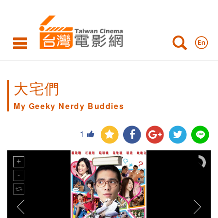
大宅們
My Geeky Nerdy Buddies
1