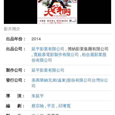
影片簡介
大宅們劇照
出品年份：
2014
出品公司：
延平影業有限公司
, 博納影業集團有限公司
,
寬銀慕電影製作有限公司
,
柏合麗影業股
份有限公司
製作公司：
延平影業有限公司
發行公司：
美商華納兄弟(遠東)股份有限公司台灣分公
司
導 演：
朱延平
編 劇：
蔡宗翰
,
平言
,
邱瓈寬