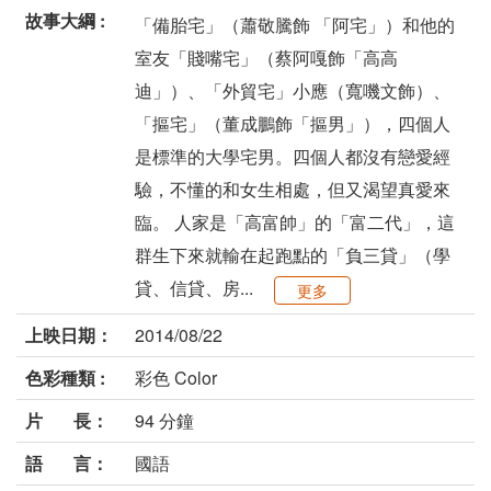
故事大綱 :
「備胎宅」（蕭敬騰飾 「阿宅」）和他的
室友「賤嘴宅」（蔡阿嘎飾「高高
迪」）、「外貿宅」小應（寬嘰文飾）、
「摳宅」（董成鵬飾「摳男」），四個人
是標準的大學宅男。四個人都沒有戀愛經
驗，不懂的和女生相處，但又渴望真愛來
臨。 人家是「高富帥」的「富二代」，這
群生下來就輸在起跑點的「負三貸」（學
貸、信貸、房...
更多
上映日期：
2014/08/22
色彩種類 :
彩色 Color
片 長：
94 分鐘
語 言：
國語