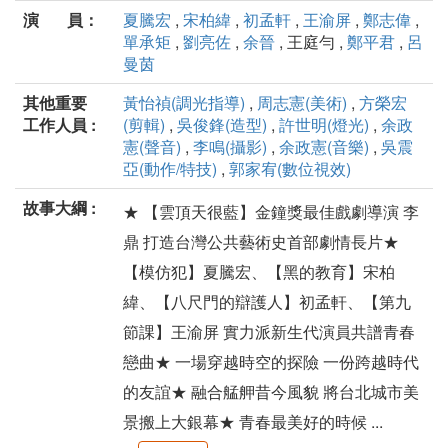
演 員：
夏騰宏
,
宋柏緯
,
初孟軒
,
王渝屏
,
鄭志偉
,
單承矩
,
劉亮佐
,
余晉
, 王庭勻 ,
鄭平君
,
呂
曼茵
其他重要
黃怡禎(調光指導)
,
周志憲(美術)
,
方榮宏
工作人員 :
(剪輯)
,
吳俊鋒(造型)
,
許世明(燈光)
,
余政
憲(聲音)
,
李鳴(攝影)
,
余政憲(音樂)
,
吳震
亞(動作/特技)
,
郭家宥(數位視效)
故事大綱 :
★ 【雲頂天很藍】金鐘獎最佳戲劇導演 李
鼎 打造台灣公共藝術史首部劇情長片★
【模仿犯】夏騰宏、【黑的教育】宋柏
緯、【八尺門的辯護人】初孟軒、【第九
節課】王渝屏 實力派新生代演員共譜青春
戀曲★ 一場穿越時空的探險 一份跨越時代
的友誼★ 融合艋舺昔今風貌 將台北城市美
景搬上大銀幕★ 青春最美好的時候 ...