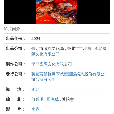
影片簡介
環南時候劇照
出品年份：
2024
出品公司：
臺北市政府文化局 , 臺北市市場處 ,
李鼎國
際文化有限公司
製作公司：
李鼎國際文化有限公司
發行公司：
英屬蓋曼群島商威望國際娛樂股份有限公
司台灣分公司
導 演：
李鼎
編 劇：
何昕明
,
周克威
, 陳怡慧
製 片：
李鼎