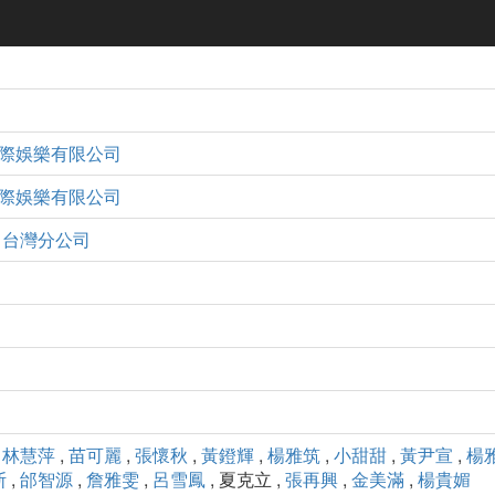
際娛樂有限公司
際娛樂有限公司
司台灣分公司
,
林慧萍
,
苗可麗
,
張懷秋
,
黃鐙輝
,
楊雅筑
,
小甜甜
,
黃尹宣
,
楊
斯
,
邰智源
,
詹雅雯
,
呂雪鳳
, 夏克立 ,
張再興
,
金美滿
,
楊貴媚