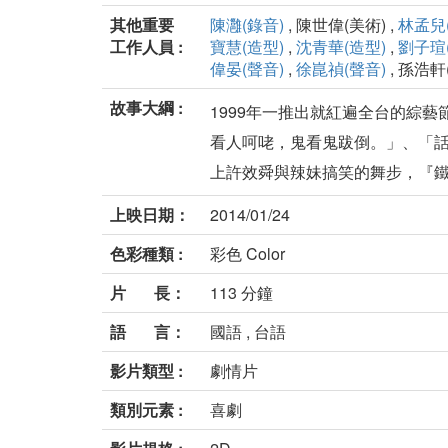
其他重要
陳灉(錄音)
, 陳世偉(美術) ,
林孟兒
工作人員 :
寶慧(造型)
,
沈青華(造型)
,
劉子瑄
偉晏(聲音)
,
徐崑禎(聲音)
, 孫浩軒
故事大綱 :
1999年一推出就紅遍全台的綜
看人呵咾，鬼看鬼跋倒。」、「話
上許效舜與辣妹搞笑的舞步，『鐵獅
上映日期：
2014/01/24
色彩種類 :
彩色 Color
片 長：
113 分鐘
語 言：
國語 , 台語
影片類型 :
劇情片
類別元素 :
喜劇