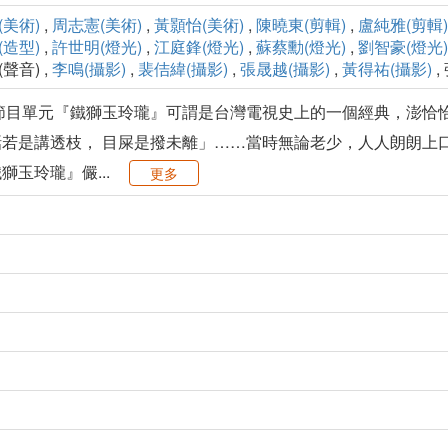
(美術)
,
周志憲(美術)
,
黃顥怡(美術)
,
陳曉東(剪輯)
,
盧純雅(剪輯)
(造型)
,
許世明(燈光)
,
江庭鋒(燈光)
,
蘇蔡勳(燈光)
,
劉智豪(燈光)
(聲音) ,
李鳴(攝影)
,
裴佶緯(攝影)
,
張晟越(攝影)
,
黃得祐(攝影)
,
藝節目單元『鐵獅玉玲瓏』可謂是台灣電視史上的一個經典，澎恰
若是講透枝， 目屎是撥未離」……當時無論老少，人人朗朗上
玉玲瓏』儼...
更多