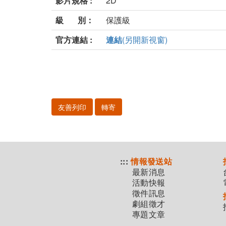
影片規格 :
2D
級 別：
保護級
官方連結 :
連結
(另開新視窗)
友善列印
轉寄
:::
情報發送站
最新消息
活動快報
徵件訊息
劇組徵才
專題文章