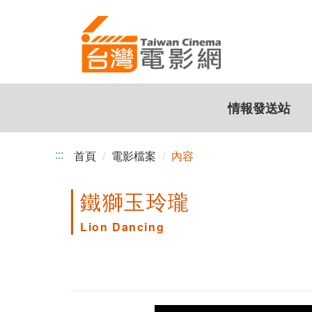
跳
到
主
要
內
容
情報發送站
:::
首頁
電影檔案
內容
鐵獅玉玲瓏
Lion Dancing