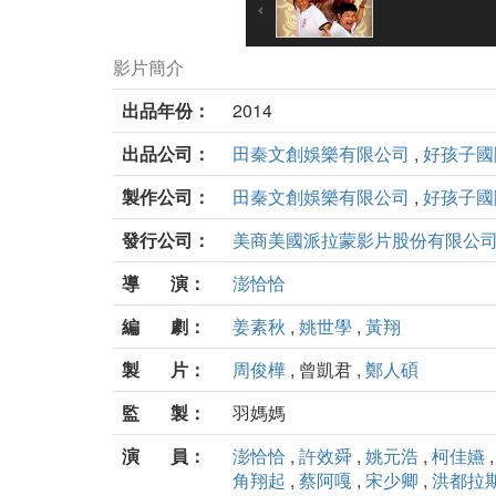
影片簡介
出品年份：
2014
出品公司：
田秦文創娛樂有限公司
,
好孩子國
製作公司：
田秦文創娛樂有限公司
,
好孩子國
發行公司：
美商美國派拉蒙影片股份有限公
導 演：
澎恰恰
編 劇：
姜素秋
,
姚世學
,
黃翔
製 片：
周俊樺
, 曾凱君 ,
鄭人碩
監 製：
羽媽媽
演 員：
澎恰恰
,
許效舜
,
姚元浩
,
柯佳嬿
角翔起
,
蔡阿嘎
,
宋少卿
,
洪都拉