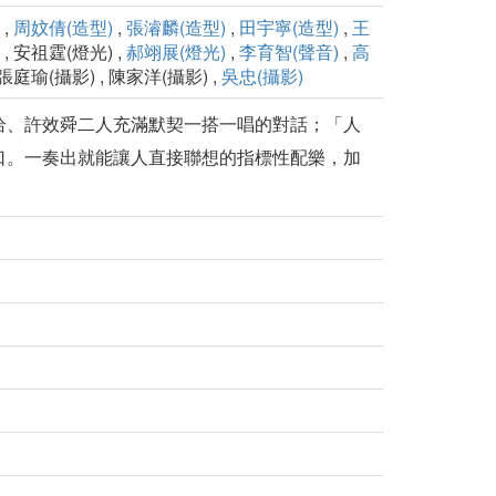
,
周妏倩(造型)
,
張濬麟(造型)
,
田宇寧(造型)
,
王
, 安祖霆(燈光) ,
郝翊展(燈光)
,
李育智(聲音)
,
高
 張庭瑜(攝影) , 陳家洋(攝影) ,
吳忠(攝影)
恰、許效舜二人充滿默契一搭一唱的對話；「人
口。一奏出就能讓人直接聯想的指標性配樂，加