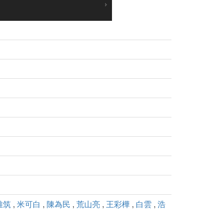
雅筑
,
米可白
,
陳為民
,
荒山亮
,
王彩樺
,
白雲
,
浩