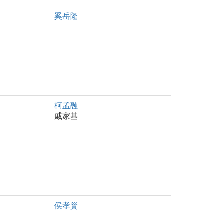
奚岳隆
柯孟融
戚家基
侯孝賢