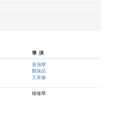
導 演
黃強華
鄭保品
王泉修
楊修華