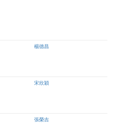
楊德昌
宋欣穎
張榮吉