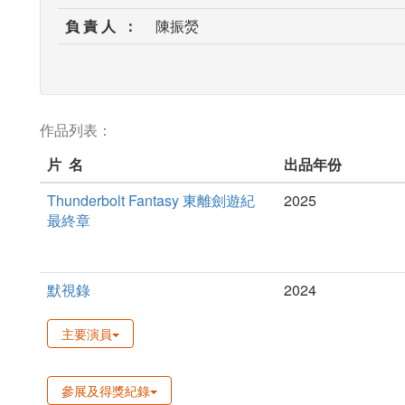
負 責 人 ：
陳振熒
作品列表：
片 名
出品年份
Thunderbolt Fantasy 東離劍遊紀
2025
最終章
默視錄
2024
主要演員
參展及得獎紀錄