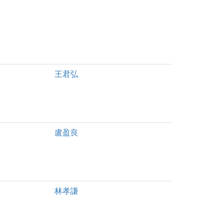
王君弘
盧盈良
林孝謙