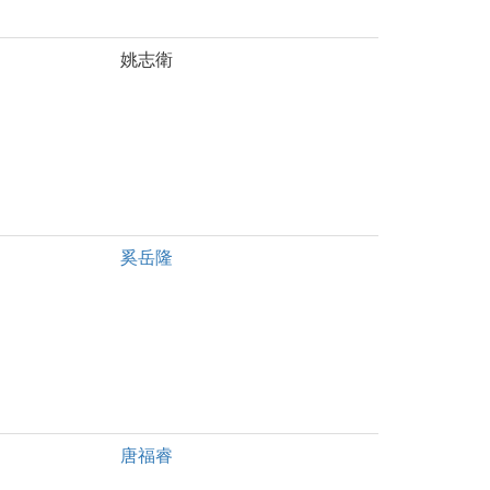
姚志衛
奚岳隆
唐福睿