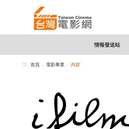
跳
到
主
要
內
容
情報發送站
:::
首頁
電影事業
內容